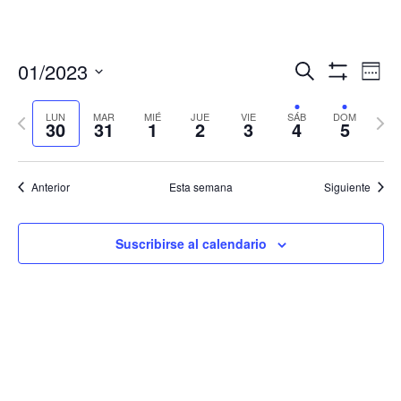
Navegació
Nav
01/2023
Buscar
Sema
de
de
Mostrar
Seleccionar
Filtros
vis
búsqueda
fecha.
LUN
MAR
MIÉ
JUE
VIE
SÁB
DOM
Semana
Sema
de
30
31
1
2
3
4
5
y
anterior
sigui
Eve
vistas
de
Anterior
Esta semana
Siguiente
Eventos
Suscribirse al calendario