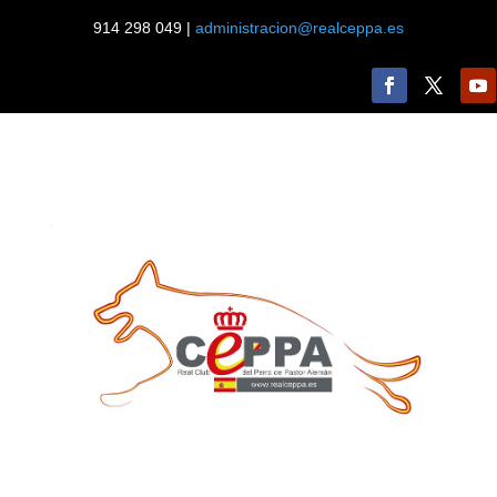
914 298 049 |
administracion@realceppa.es