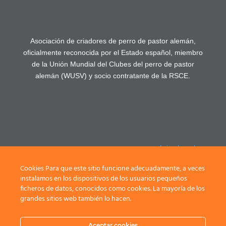
Asociación de criadores de perro de pastor alemán,
oficialmente reconocida por el Estado español, miembro
de la Unión Mundial del Clubes del perro de pastor
alemán (WUSV) y socio contratante de la RSCE.
Aviso Legal
Política de
Cookies Para que este sitio funcione adecuadamente, a veces
privacidad
instalamos en los dispositivos de los usuarios pequeños
ficheros de datos, conocidos como cookies. La mayoría de los
Registrarse /
grandes sitios web también lo hacen.
Login
Aceptar cookies