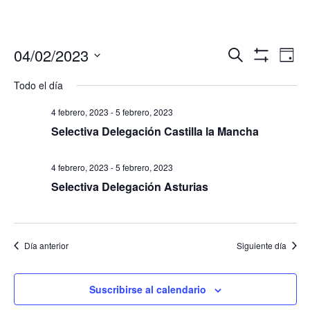
Navegació
Nav
04/02/2023
Buscar
Día
de
de
Mostrar
Seleccionar
Filtros
vis
Todo el día
búsqueda
fecha.
de
y
Eve
4 febrero, 2023
-
5 febrero, 2023
vistas
Selectiva Delegación Castilla la Mancha
de
Eventos
4 febrero, 2023
-
5 febrero, 2023
Selectiva Delegación Asturias
Día anterior
Siguiente día
Suscribirse al calendario