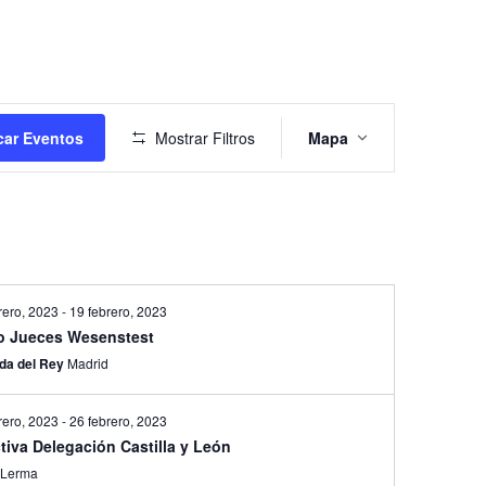
Navegación
de
ar Eventos
Mostrar Filtros
Mapa
vistas
de
Evento
rero, 2023
-
19 febrero, 2023
o Jueces Wesenstest
da del Rey
Madrid
rero, 2023
-
26 febrero, 2023
tiva Delegación Castilla y León
a
Lerma