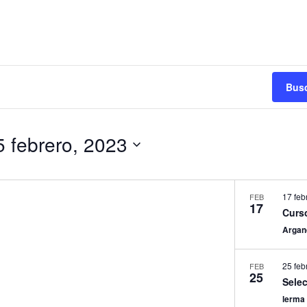
Busc
5 febrero, 2023
17 feb
FEB
17
Curs
Argan
25 feb
FEB
25
Selec
lerm