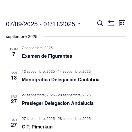
Navegació
Nav
07/09/2025
 - 
01/11/2025
Buscar
Lista
de
de
Mostrar
Seleccionar
Filtros
vis
septiembre 2025
búsqueda
fecha.
de
y
Eve
7 septiembre, 2025
DOM
vistas
7
Examen de Figurantes
de
Eventos
13 septiembre, 2025
-
14 septiembre, 2025
SÁB
13
Monográfica Delegación Cantabria
27 septiembre, 2025
-
28 septiembre, 2025
SÁB
27
Presieger Delegacion Andalucia
27 septiembre, 2025
-
28 septiembre, 2025
SÁB
27
G.T. Pimerkan