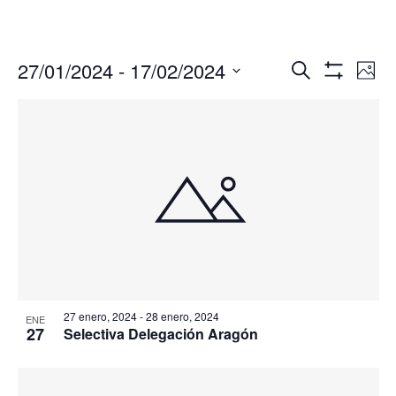
Navegació
Nav
27/01/2024
 - 
17/02/2024
Buscar
Foto
de
de
Mostrar
Seleccionar
Filtros
vis
búsqueda
fecha.
de
y
Eve
vistas
de
Eventos
27 enero, 2024
-
28 enero, 2024
ENE
27
Selectiva Delegación Aragón