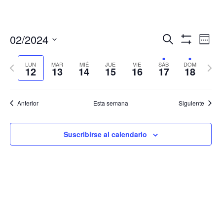
Navegació
Nav
02/2024
Buscar
Sema
de
de
Mostrar
Seleccionar
Filtros
vis
búsqueda
fecha.
LUN
MAR
MIÉ
JUE
VIE
SÁB
DOM
Semana
Sema
de
12
13
14
15
16
17
18
y
anterior
sigui
Eve
vistas
de
Anterior
Esta semana
Siguiente
Eventos
Suscribirse al calendario