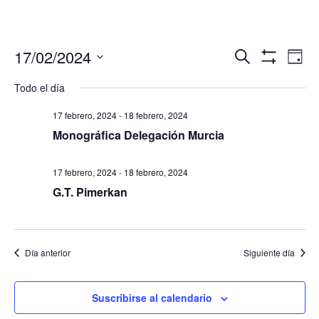
Navegació
Nav
17/02/2024
Buscar
Día
de
de
Mostrar
Seleccionar
Filtros
vis
Todo el día
búsqueda
fecha.
de
y
Eve
17 febrero, 2024
-
18 febrero, 2024
vistas
Monográfica Delegación Murcia
de
Eventos
17 febrero, 2024
-
18 febrero, 2024
G.T. Pimerkan
Día anterior
Siguiente día
Suscribirse al calendario