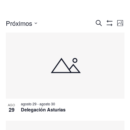
Navegació
Nav
Próximos
Buscar
Foto
de
de
Mostrar
Seleccionar
Filtros
vis
búsqueda
fecha.
de
y
Eve
vistas
de
Eventos
agosto 29
-
agosto 30
AGO
29
Delegación Asturias