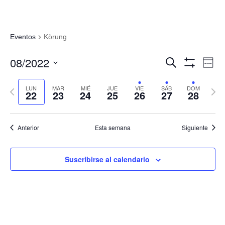
Eventos
Körung
Navegació
Nav
08/2022
Buscar
Sema
de
de
Mostrar
Seleccionar
Filtros
vis
búsqueda
fecha.
LUN
MAR
MIÉ
JUE
VIE
SÁB
DOM
Semana
Sema
de
22
23
24
25
26
27
28
y
anterior
sigui
Eve
vistas
de
Anterior
Esta semana
Siguiente
Eventos
Suscribirse al calendario