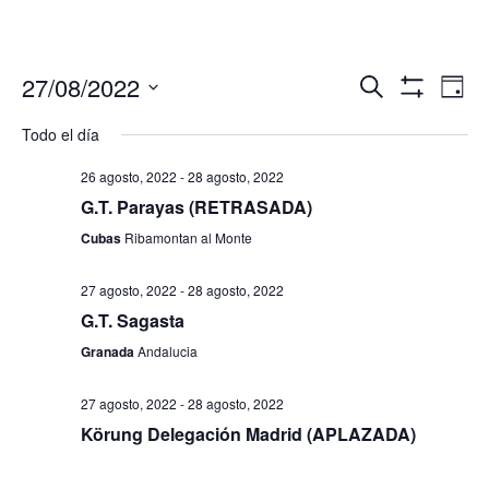
Navegació
Nav
27/08/2022
Buscar
Día
de
de
Mostrar
Seleccionar
Filtros
vis
Todo el día
búsqueda
fecha.
de
y
Eve
26 agosto, 2022
-
28 agosto, 2022
vistas
G.T. Parayas (RETRASADA)
de
Cubas
Ribamontan al Monte
Eventos
27 agosto, 2022
-
28 agosto, 2022
G.T. Sagasta
Granada
Andalucia
27 agosto, 2022
-
28 agosto, 2022
Körung Delegación Madrid (APLAZADA)