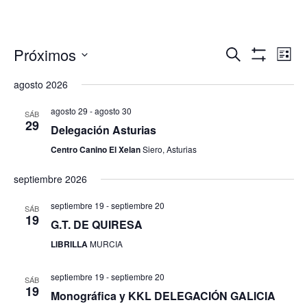
Navegació
Nav
Próximos
Buscar
Lista
de
de
Mostrar
Seleccionar
Filtros
vis
agosto 2026
búsqueda
fecha.
de
y
Eve
agosto 29
-
agosto 30
SÁB
vistas
29
Delegación Asturias
de
Centro Canino El Xelan
Siero, Asturias
Eventos
septiembre 2026
septiembre 19
-
septiembre 20
SÁB
19
G.T. DE QUIRESA
LIBRILLA
MURCIA
septiembre 19
-
septiembre 20
SÁB
19
Monográfica y KKL DELEGACIÓN GALICIA