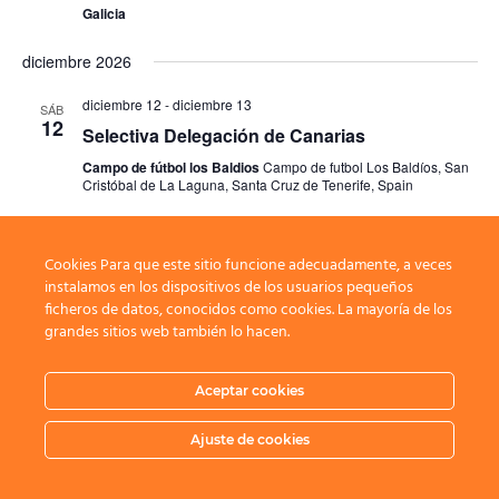
Galicia
diciembre 2026
diciembre 12
-
diciembre 13
SÁB
12
Selectiva Delegación de Canarias
Campo de fútbol los Baldios
Campo de futbol Los Baldíos, San
Cristóbal de La Laguna, Santa Cruz de Tenerife, Spain
Cookies Para que este sitio funcione adecuadamente, a veces
Eventos
Hoy
siguiente(s)
Eventos
anterior(es)
instalamos en los dispositivos de los usuarios pequeños
ficheros de datos, conocidos como cookies. La mayoría de los
grandes sitios web también lo hacen.
Suscribirse al calendario
Aceptar cookies
Ajuste de cookies