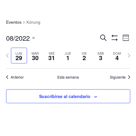
Eventos
Körung
Navegació
Nav
08/2022
Buscar
Sema
de
de
Mostrar
Seleccionar
Filtros
vis
búsqueda
fecha.
LUN
MAR
MIÉ
JUE
VIE
SÁB
DOM
Semana
Sema
de
29
30
31
1
2
3
4
y
anterior
sigui
Eve
vistas
de
Anterior
Esta semana
Siguiente
Eventos
Suscribirse al calendario