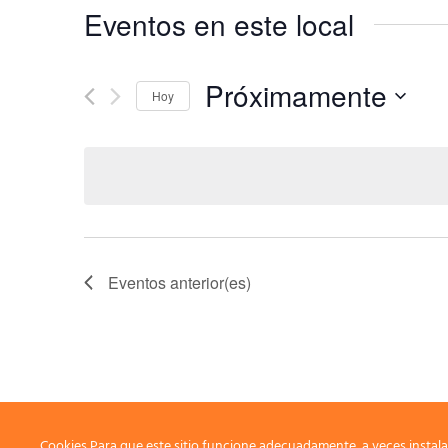
Eventos en este local
Próximamente
Hoy
Seleccionar
fecha.
Eventos
anterior(es)
Cookies Para que este sitio funcione adecuadamente, a veces instala