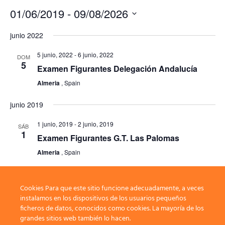
01/06/2019
 - 
09/08/2026
Seleccionar
junio 2022
fecha.
5 junio, 2022
-
6 junio, 2022
DOM
5
Examen Figurantes Delegación Andalucía
Almeria
, Spain
junio 2019
1 junio, 2019
-
2 junio, 2019
SÁB
1
Examen Figurantes G.T. Las Palomas
Almeria
, Spain
Cookies Para que este sitio funcione adecuadamente, a veces
Eventos
anterior(es)
Hoy
Eventos
siguiente(s)
instalamos en los dispositivos de los usuarios pequeños
ficheros de datos, conocidos como cookies. La mayoría de los
grandes sitios web también lo hacen.