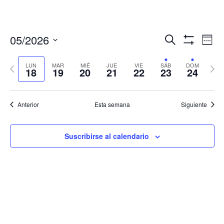
Navegació
Nav
05/2026
Buscar
Sema
de
de
Mostrar
Seleccionar
Filtros
vis
búsqueda
fecha.
LUN
MAR
MIÉ
JUE
VIE
SÁB
DOM
Semana
Sema
de
18
19
20
21
22
23
24
y
anterior
sigui
Eve
vistas
de
Anterior
Esta semana
Siguiente
Eventos
Suscribirse al calendario