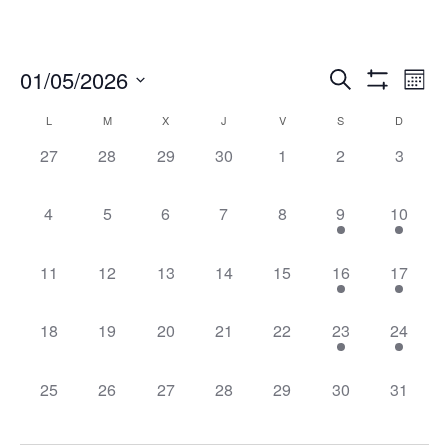
Navegació
Nav
01/05/2026
Buscar
Mes
de
de
Mostrar
Seleccionar
Filtros
vis
Calendario
L
M
X
J
V
S
D
búsqueda
fecha.
de
de
y
0
0
0
0
0
0
0
27
28
29
30
1
2
3
Eve
Eventos
vistas
eventos,
eventos,
eventos,
eventos,
eventos,
eventos,
eventos
de
0
0
0
0
0
1
1
4
5
6
7
8
9
10
Eventos
eventos,
eventos,
eventos,
eventos,
eventos,
evento,
evento,
0
0
0
0
0
1
1
11
12
13
14
15
16
17
eventos,
eventos,
eventos,
eventos,
eventos,
evento,
evento,
0
0
0
0
0
2
2
18
19
20
21
22
23
24
eventos,
eventos,
eventos,
eventos,
eventos,
eventos,
eventos
0
0
0
0
0
0
0
25
26
27
28
29
30
31
eventos,
eventos,
eventos,
eventos,
eventos,
eventos,
eventos