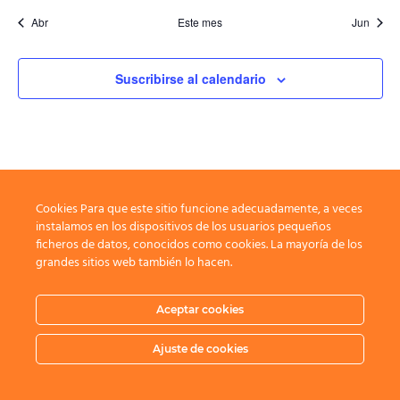
Abr
Este mes
Jun
Suscribirse al calendario
Cookies Para que este sitio funcione adecuadamente, a veces
instalamos en los dispositivos de los usuarios pequeños
ficheros de datos, conocidos como cookies. La mayoría de los
grandes sitios web también lo hacen.
Aceptar cookies
Ajuste de cookies