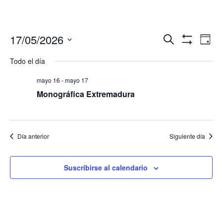
Navegació
Nav
17/05/2026
Buscar
Día
de
de
Mostrar
Seleccionar
Filtros
vis
Todo el día
búsqueda
fecha.
de
y
Eve
mayo 16
-
mayo 17
vistas
Monográfica Extremadura
de
Eventos
Día anterior
Siguiente día
Suscribirse al calendario