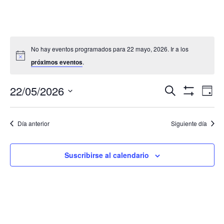
No hay eventos programados para 22 mayo, 2026. Ir a los
próximos eventos
.
Navegació
Nav
22/05/2026
Buscar
Día
de
de
Mostrar
Seleccionar
Filtros
vis
búsqueda
fecha.
de
Día anterior
Siguiente día
y
Eve
vistas
de
Suscribirse al calendario
Eventos