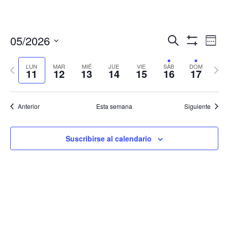
Navegació
Nav
05/2026
Buscar
Sema
de
de
Mostrar
Seleccionar
Filtros
vis
búsqueda
fecha.
LUN
MAR
MIÉ
JUE
VIE
SÁB
DOM
Semana
Sema
de
11
12
13
14
15
16
17
y
anterior
sigui
Eve
vistas
de
Anterior
Esta semana
Siguiente
Eventos
Suscribirse al calendario