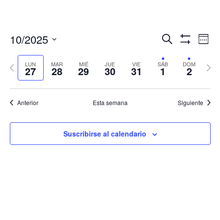
Navegació
Nav
10/2025
Buscar
Sema
de
de
Mostrar
Seleccionar
Filtros
vis
búsqueda
fecha.
LUN
MAR
MIÉ
JUE
VIE
SÁB
DOM
Semana
Sema
de
27
28
29
30
31
1
2
y
anterior
sigui
Eve
vistas
de
Anterior
Esta semana
Siguiente
Eventos
Suscribirse al calendario