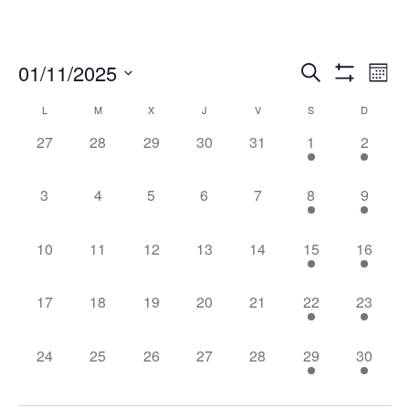
Navegació
Nav
01/11/2025
Buscar
Mes
de
de
Mostrar
Seleccionar
Filtros
vis
Calendario
L
M
X
J
V
S
D
búsqueda
fecha.
de
de
y
0
0
0
0
0
4
3
27
28
29
30
31
1
2
Eve
Eventos
vistas
eventos,
eventos,
eventos,
eventos,
eventos,
eventos,
eventos
de
0
0
0
0
0
3
3
3
4
5
6
7
8
9
Eventos
eventos,
eventos,
eventos,
eventos,
eventos,
eventos,
eventos
0
0
0
0
0
1
2
10
11
12
13
14
15
16
eventos,
eventos,
eventos,
eventos,
eventos,
evento,
eventos
0
0
0
0
0
1
1
17
18
19
20
21
22
23
eventos,
eventos,
eventos,
eventos,
eventos,
evento,
evento,
0
0
0
0
0
4
4
24
25
26
27
28
29
30
eventos,
eventos,
eventos,
eventos,
eventos,
eventos,
eventos