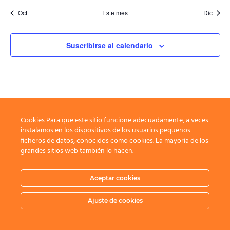
Oct
Este mes
Dic
Suscribirse al calendario
Cookies Para que este sitio funcione adecuadamente, a veces
instalamos en los dispositivos de los usuarios pequeños
ficheros de datos, conocidos como cookies. La mayoría de los
grandes sitios web también lo hacen.
Aceptar cookies
Ajuste de cookies