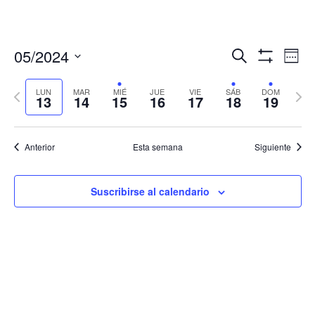
Navegació
Nav
05/2024
Buscar
Sema
de
de
Mostrar
Seleccionar
Filtros
vis
búsqueda
fecha.
LUN
MAR
MIÉ
JUE
VIE
SÁB
DOM
Semana
Sema
de
13
14
15
16
17
18
19
y
anterior
sigui
Eve
vistas
de
Anterior
Esta semana
Siguiente
Eventos
Suscribirse al calendario