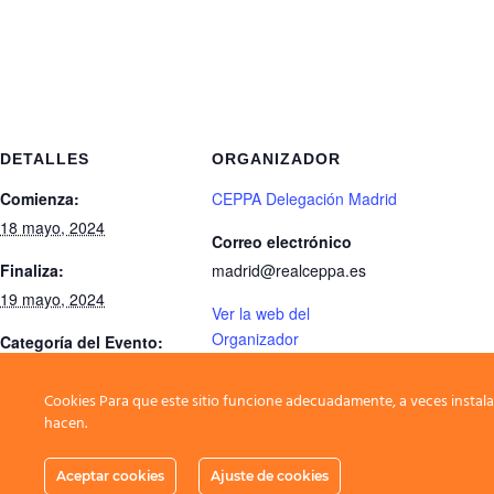
DETALLES
ORGANIZADOR
Comienza:
CEPPA Delegación Madrid
18 mayo, 2024
Correo electrónico
Finaliza:
madrid@realceppa.es
19 mayo, 2024
Ver la web del
Organizador
Categoría del Evento:
Monográfica
Cookies Para que este sitio funcione adecuadamente, a veces instala
hacen.
Selección de Figurantes Körung Euskadi-Navarra
Aceptar cookies
Ajuste de cookies