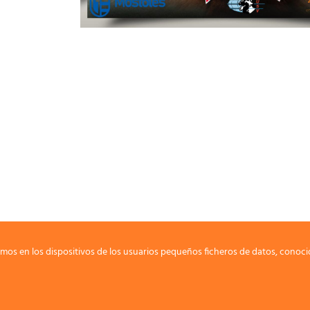
mos en los dispositivos de los usuarios pequeños ficheros de datos, conoci