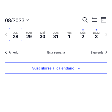
Navegació
Nav
08/2023
Buscar
Sema
de
de
Mostrar
Seleccionar
Filtros
vis
búsqueda
fecha.
LUN
MAR
MIÉ
JUE
VIE
SÁB
DOM
Semana
Sema
de
28
29
30
31
1
2
3
y
anterior
sigui
Eve
vistas
de
Anterior
Esta semana
Siguiente
Eventos
Suscribirse al calendario