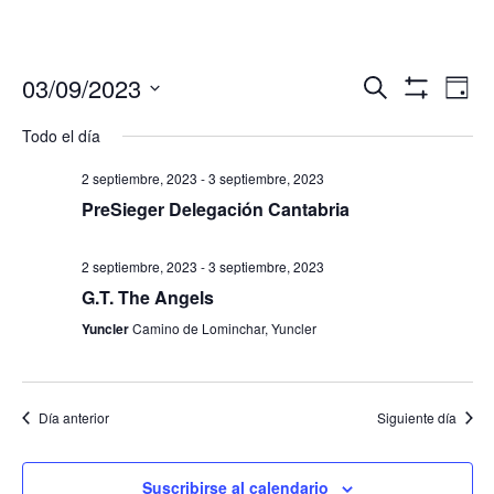
Navegació
Nav
03/09/2023
Buscar
Día
de
de
Mostrar
Seleccionar
Filtros
vis
Todo el día
búsqueda
fecha.
de
y
Eve
2 septiembre, 2023
-
3 septiembre, 2023
vistas
PreSieger Delegación Cantabria
de
Eventos
2 septiembre, 2023
-
3 septiembre, 2023
G.T. The Angels
Yuncler
Camino de Lominchar, Yuncler
Día anterior
Siguiente día
Suscribirse al calendario