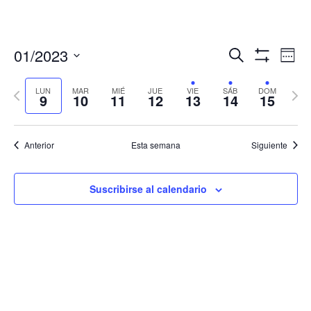
Navegació
Nav
01/2023
Buscar
Sema
de
de
Mostrar
Seleccionar
Filtros
vis
búsqueda
fecha.
LUN
MAR
MIÉ
JUE
VIE
SÁB
DOM
Semana
Sema
de
9
10
11
12
13
14
15
y
anterior
sigui
Eve
vistas
de
Anterior
Esta semana
Siguiente
Eventos
Suscribirse al calendario