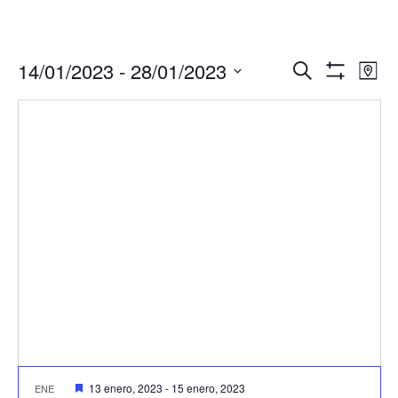
Navegació
Nav
14/01/2023
 - 
28/01/2023
Buscar
Mapa
de
de
Mostrar
Seleccionar
Filtros
vis
búsqueda
fecha.
de
y
Eve
vistas
de
Eventos
Destacado
13 enero, 2023
-
15 enero, 2023
ENE