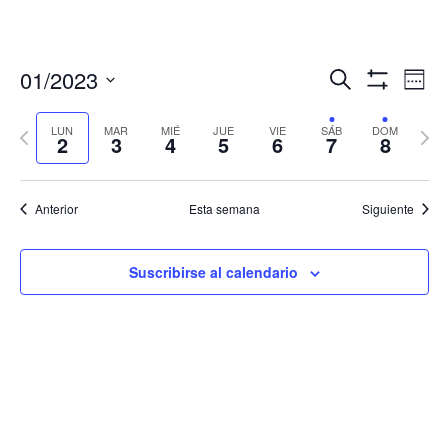
Navegació
Nav
01/2023
Buscar
Sema
de
de
Mostrar
Seleccionar
Filtros
vis
búsqueda
fecha.
LUN
MAR
MIÉ
JUE
VIE
SÁB
DOM
Semana
Sema
de
2
3
4
5
6
7
8
y
anterior
sigui
Eve
vistas
de
Anterior
Esta semana
Siguiente
Eventos
Suscribirse al calendario