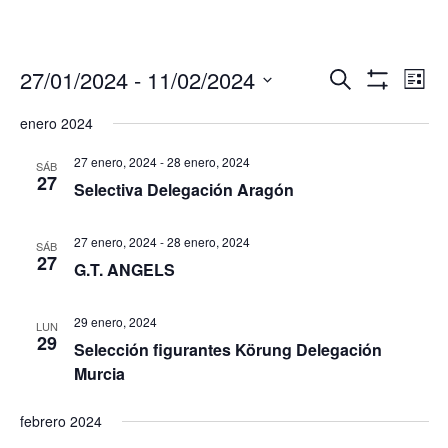
Navegació
Nav
27/01/2024
 - 
11/02/2024
Buscar
Lista
de
de
Mostrar
Seleccionar
Filtros
vis
enero 2024
búsqueda
fecha.
de
y
Eve
27 enero, 2024
-
28 enero, 2024
SÁB
vistas
27
Selectiva Delegación Aragón
de
Eventos
27 enero, 2024
-
28 enero, 2024
SÁB
27
G.T. ANGELS
29 enero, 2024
LUN
29
Selección figurantes Körung Delegación
Murcia
febrero 2024