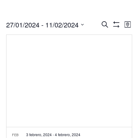
Navegació
Nav
27/01/2024
 - 
11/02/2024
Buscar
Mapa
de
de
Mostrar
Seleccionar
Filtros
vis
búsqueda
fecha.
de
y
Eve
vistas
de
Eventos
3 febrero, 2024
-
4 febrero, 2024
FEB