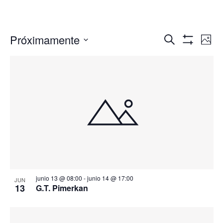
Navegació
Nav
Próximamente
Buscar
Foto
de
de
Mostrar
Seleccionar
Filtros
vis
búsqueda
fecha.
de
y
Eve
vistas
de
Eventos
junio 13 @ 08:00
-
junio 14 @ 17:00
JUN
13
G.T. Pimerkan