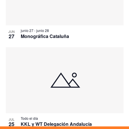
junio 27
-
junio 28
JUN
27
Monográfica Cataluña
Todo el día
JUL
25
KKL y WT Delegación Andalucía