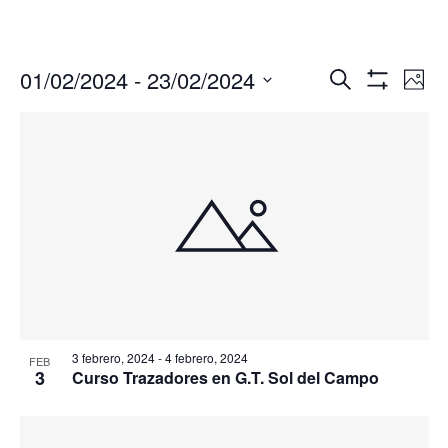
Navegació
Nav
01/02/2024
 - 
23/02/2024
Buscar
Foto
de
de
Mostrar
Seleccionar
Filtros
vis
búsqueda
fecha.
de
y
Eve
vistas
de
Eventos
3 febrero, 2024
-
4 febrero, 2024
FEB
3
Curso Trazadores en G.T. Sol del Campo