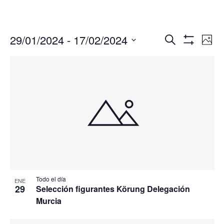
Navegació
Nav
29/01/2024
 - 
17/02/2024
Buscar
Foto
de
de
Mostrar
Seleccionar
Filtros
vis
búsqueda
fecha.
de
y
Eve
vistas
de
Eventos
Todo el día
ENE
29
Selección figurantes Körung Delegación
Murcia