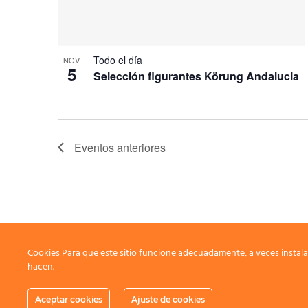
Todo el día
NOV
5
Selección figurantes Körung Andalucia
Eventos
anteriores
Cookies Para que este sitio funcione adecuadamente, a veces instala
hacen.
Aceptar cookies
Ajuste de cookies