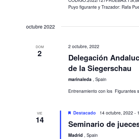
CÓDIGO:2022/127PRUEBAS:TSI,BH/T
Puyo figurante y Trazador: Rafa P
octubre 2022
2 octubre, 2022
DOM
2
Delegación Andaluc
de la Siegerschau
marinaleda
, Spain
Entrenamiento con los Figurantes s
Destacado
14 octubre, 2022
-
VIE
14
Seminario de jueces
Madrid
, Spain