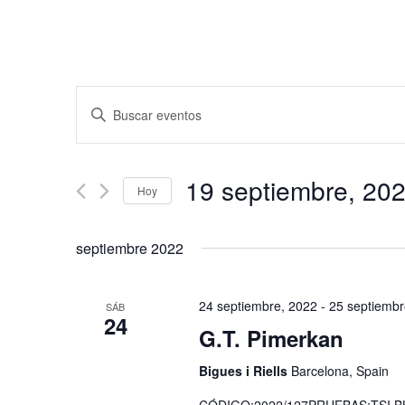
Navegación
Introduce
de
la
búsqueda
palabra
y
clave.
19 septiembre, 20
vistas
Hoy
Busca
de
Eventos
Seleccionar
para
Eventos
fecha.
septiembre 2022
la
palabra
clave.
24 septiembre, 2022
-
25 septiembr
SÁB
24
G.T. Pimerkan
Bigues i Riells
Barcelona, Spain