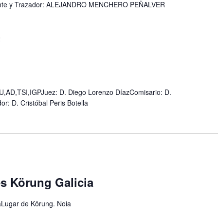
te y Trazador: ALEJANDRO MENCHERO PEÑALVER
2
D,TSI,IGPJuez: D. Diego Lorenzo DíazComisario: D.
: D. Cristóbal Peris Botella
s Körung Galicia
aLugar de Körung. Noia