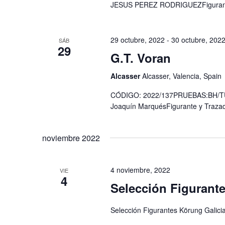
JESUS PEREZ RODRIGUEZFiguran
29 octubre, 2022
-
30 octubre, 202
SÁB
29
G.T. Voran
Alcasser
Alcasser, Valencia, Spain
CÓDIGO: 2022/137PRUEBAS:BH/TU,A
Joaquín MarquésFigurante y Trazador
noviembre 2022
4 noviembre, 2022
VIE
4
Selección Figurante
Selección Figurantes Körung Galici