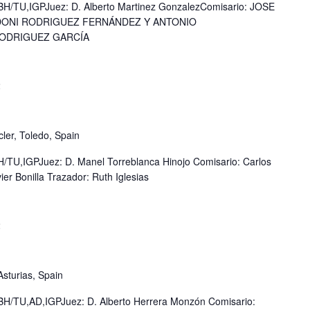
/TU,IGPJuez: D. Alberto Martinez GonzalezComisario: JOSE
NDONI RODRIGUEZ FERNÁNDEZ Y ANTONIO
RODRIGUEZ GARCÍA
2
ler, Toledo, Spain
U,IGPJuez: D. Manel Torreblanca Hinojo Comisario: Carlos
ier Bonilla Trazador: Ruth Iglesias
2
Asturias, Spain
/TU,AD,IGPJuez: D. Alberto Herrera Monzón Comisario: