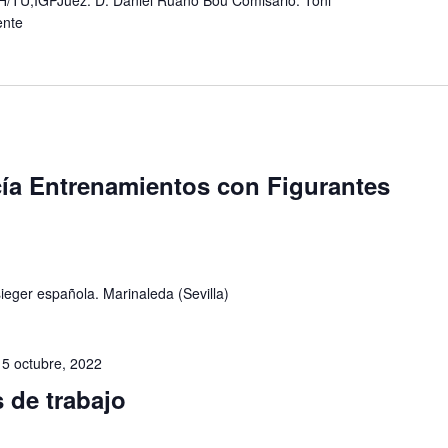
U,IGPJuez: D. Daniel Ruano Bou Comisario: Toni
uente
ía Entrenamientos con Figurantes
ieger española. Marinaleda (Sevilla)
15 octubre, 2022
 de trabajo