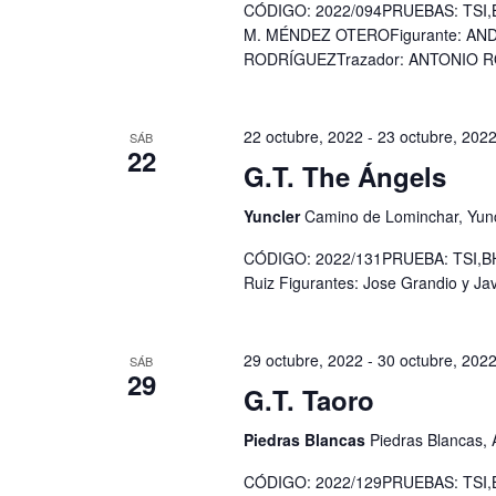
CÓDIGO: 2022/094PRUEBAS: TSI,BH
M. MÉNDEZ OTEROFigurante: A
RODRÍGUEZTrazador: ANTONIO 
22 octubre, 2022
-
23 octubre, 202
SÁB
22
G.T. The Ángels
Yuncler
Camino de Lominchar, Yunc
CÓDIGO: 2022/131PRUEBA: TSI,BH/T
Ruiz Figurantes: Jose Grandio y Jav
29 octubre, 2022
-
30 octubre, 202
SÁB
29
G.T. Taoro
Piedras Blancas
Piedras Blancas, 
CÓDIGO: 2022/129PRUEBAS: TSI,BH