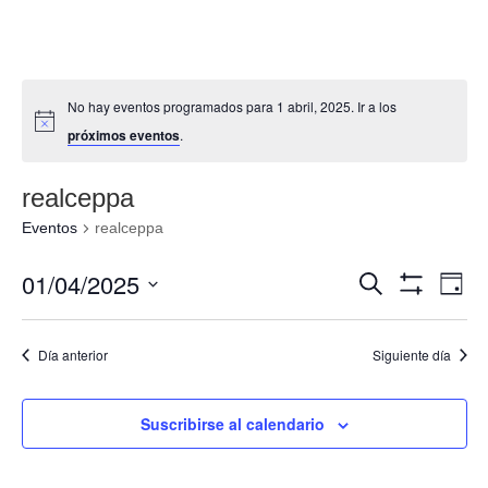
No hay eventos programados para 1 abril, 2025. Ir a los
próximos eventos
.
realceppa
Eventos
realceppa
Navegació
Nav
01/04/2025
Buscar
Día
de
de
Mostrar
Seleccionar
Filtros
vis
búsqueda
fecha.
de
Día anterior
Siguiente día
y
Eve
vistas
de
Suscribirse al calendario
Eventos