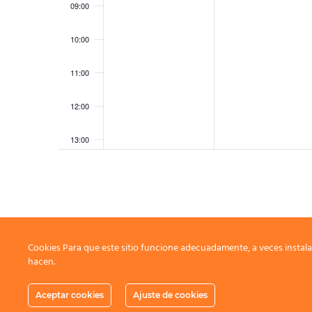
09:00
10:00
11:00
12:00
13:00
14:00
15:00
16:00
Cookies Para que este sitio funcione adecuadamente, a veces instala
hacen.
17:00
Aceptar cookies
Ajuste de cookies
18:00