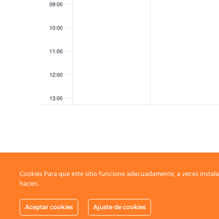
09:00
10:00
11:00
12:00
13:00
14:00
15:00
16:00
Cookies Para que este sitio funcione adecuadamente, a veces instala
hacen.
17:00
Aceptar cookies
Ajuste de cookies
18:00