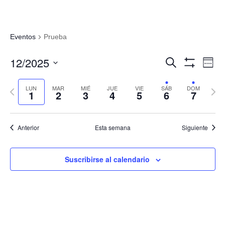
Eventos
Prueba
Navegació
Nav
12/2025
Buscar
Sema
de
de
Mostrar
Seleccionar
Filtros
vis
búsqueda
fecha.
LUN
MAR
MIÉ
JUE
VIE
SÁB
DOM
Semana
Sema
de
1
2
3
4
5
6
7
y
anterior
sigui
Eve
vistas
de
Anterior
Esta semana
Siguiente
Eventos
Suscribirse al calendario