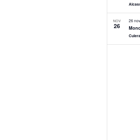
Alcas
26 no
NOV
26
Mono
Culer