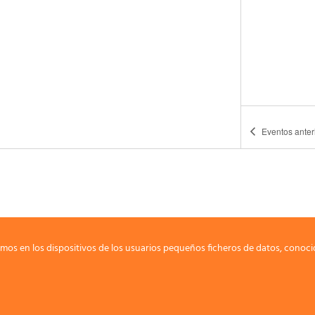
Eventos
anter
mos en los dispositivos de los usuarios pequeños ficheros de datos, conoci