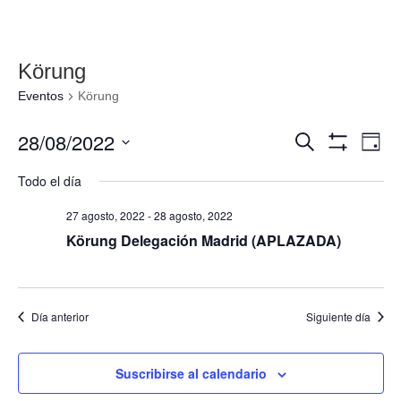
Körung
Eventos
Körung
Navegació
Nav
28/08/2022
Buscar
Día
de
de
Mostrar
Seleccionar
Filtros
vis
Todo el día
búsqueda
fecha.
de
y
Eve
27 agosto, 2022
-
28 agosto, 2022
vistas
Körung Delegación Madrid (APLAZADA)
de
Eventos
Día anterior
Siguiente día
Suscribirse al calendario