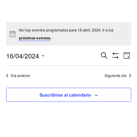
No hay eventos programados para 16 abril, 2024. Ir a los
próximos eventos
.
Navegació
Nav
16/04/2024
Buscar
Día
de
de
Mostrar
Seleccionar
Filtros
vis
búsqueda
fecha.
de
Día anterior
Siguiente día
y
Eve
vistas
de
Suscribirse al calendario
Eventos