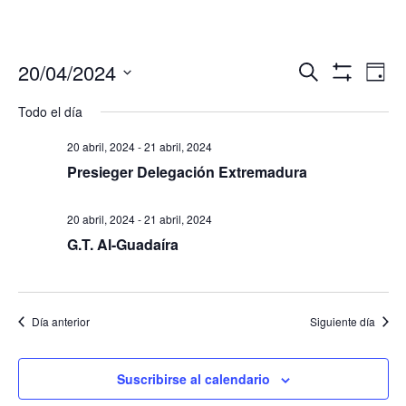
Navegació
Nav
20/04/2024
Buscar
Día
de
de
Mostrar
Seleccionar
Filtros
vis
Todo el día
búsqueda
fecha.
de
y
Eve
20 abril, 2024
-
21 abril, 2024
vistas
Presieger Delegación Extremadura
de
Eventos
20 abril, 2024
-
21 abril, 2024
G.T. Al-Guadaíra
Día anterior
Siguiente día
Suscribirse al calendario