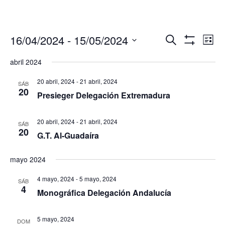
Navegació
Nav
16/04/2024
 - 
15/05/2024
Buscar
Lista
de
de
Mostrar
Seleccionar
Filtros
vis
abril 2024
búsqueda
fecha.
de
y
Eve
20 abril, 2024
-
21 abril, 2024
SÁB
vistas
20
Presieger Delegación Extremadura
de
Eventos
20 abril, 2024
-
21 abril, 2024
SÁB
20
G.T. Al-Guadaíra
mayo 2024
4 mayo, 2024
-
5 mayo, 2024
SÁB
4
Monográfica Delegación Andalucía
5 mayo, 2024
DOM