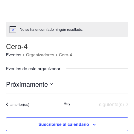
No se ha encontrado ningún resultado.
Cero-4
Eventos
Organizadores
Cero-4
Eventos de este organizador
Próximamente
Seleccionar
fecha.
Eventos
Hoy
siguiente(s)
Eventos
anterior(es)
Suscribirse al calendario