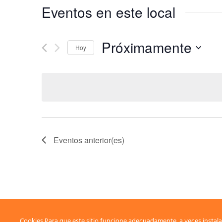
Eventos en este local
Próximamente
Hoy
Seleccionar
fecha.
Eventos
anterior(es)
Cookies Para que este sitio funcione adecuadamente, a veces instala