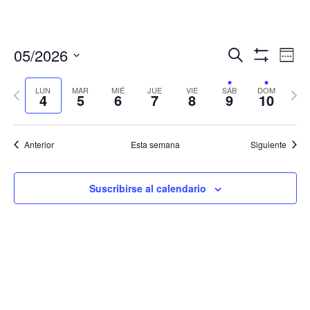
Navegació
Nav
05/2026
Buscar
Sema
de
de
Mostrar
Seleccionar
Filtros
vis
búsqueda
fecha.
LUN
MAR
MIÉ
JUE
VIE
SÁB
DOM
Semana
Sema
de
4
5
6
7
8
9
10
y
anterior
sigui
Eve
vistas
de
Anterior
Esta semana
Siguiente
Eventos
Suscribirse al calendario