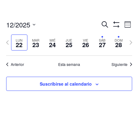
Navegació
Nav
12/2025
Buscar
Sema
de
de
Mostrar
Seleccionar
Filtros
vis
búsqueda
fecha.
LUN
MAR
MIÉ
JUE
VIE
SÁB
DOM
Semana
Sema
de
22
23
24
25
26
27
28
y
anterior
sigui
Eve
vistas
de
Anterior
Esta semana
Siguiente
Eventos
Suscribirse al calendario